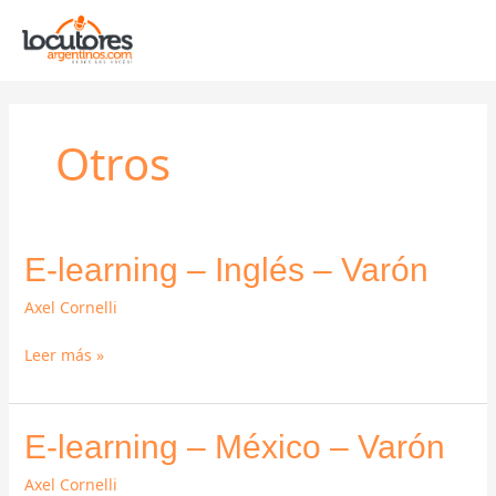
Ir
al
contenido
Otros
E-
E-learning – Inglés – Varón
learning
Axel Cornelli
–
Inglés
Leer más »
–
Varón
E-
E-learning – México – Varón
learning
Axel Cornelli
–