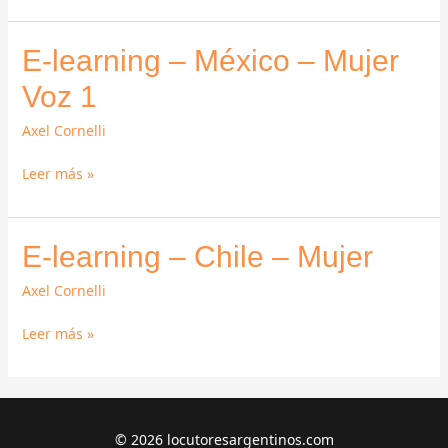
2
E-
E-learning – México – Mujer
learning
Voz 1
–
México
Axel Cornelli
–
Mujer
Leer más »
Voz
1
E-
E-learning – Chile – Mujer
learning
Axel Cornelli
–
Chile
Leer más »
–
Mujer
© 2026 locutoresargentinos.com