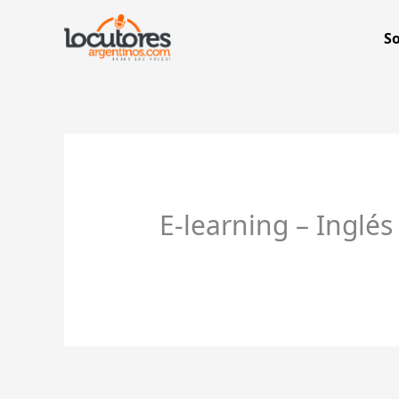
Ir
al
S
contenido
E-learning – Inglés