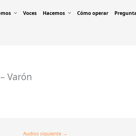
omos
Voces
Hacemos
Cómo operar
Pregunta
 – Varón
Audios siguiente
→