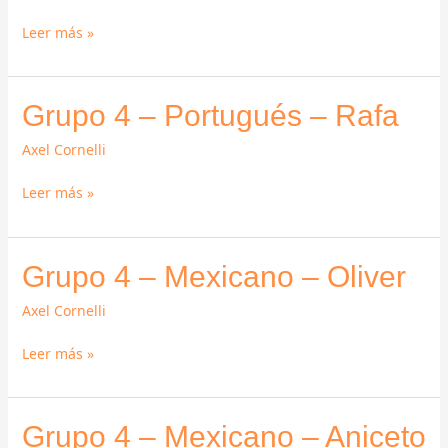
Ruso
Leer más »
–
Iván
Grupo
Grupo 4 – Portugués – Rafa
4
Axel Cornelli
–
Portugués
Leer más »
–
Rafa
Grupo
Grupo 4 – Mexicano – Oliver
4
Axel Cornelli
–
Mexicano
Leer más »
–
Oliver
Grupo
Grupo 4 – Mexicano – Aniceto