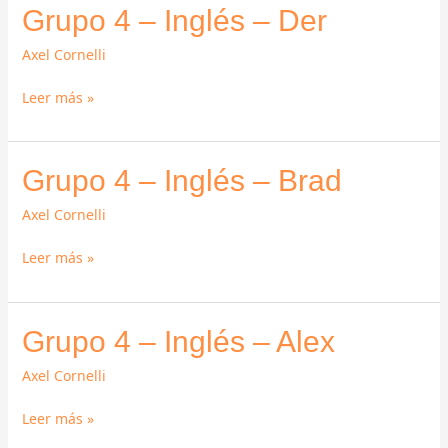
Grupo
Grupo 4 – Inglés – Der
4
Axel Cornelli
–
Inglés
Leer más »
–
Der
Grupo
Grupo 4 – Inglés – Brad
4
Axel Cornelli
–
Inglés
Leer más »
–
Brad
Grupo
Grupo 4 – Inglés – Alex
4
Axel Cornelli
–
Inglés
Leer más »
–