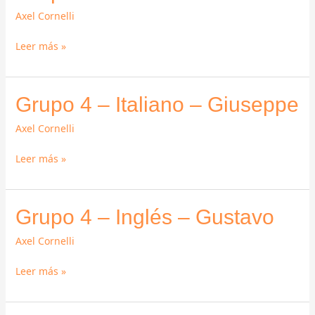
4
Axel Cornelli
–
Mexicano
Leer más »
–
Aniceto
Grupo
Grupo 4 – Italiano – Giuseppe
4
Axel Cornelli
–
Italiano
Leer más »
–
Giuseppe
Grupo
Grupo 4 – Inglés – Gustavo
4
Axel Cornelli
–
Inglés
Leer más »
–
Gustavo