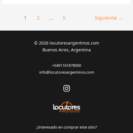
Alex
1
2
…
5
Siguiente
→
© 2026 locutoresargentinos.com
Buenos Aires, Argentina
+5491161878000
info@locutoresargentinos.com
¿Interesado en comprar este sitio?