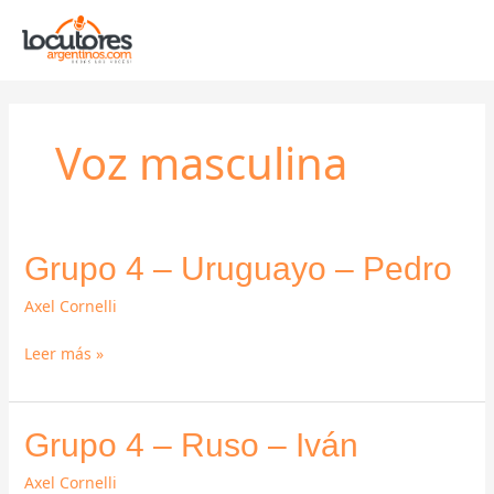
Ir
al
contenido
Voz masculina
Grupo
Grupo 4 – Uruguayo – Pedro
4
Axel Cornelli
–
Uruguayo
Leer más »
–
Pedro
Grupo
Grupo 4 – Ruso – Iván
4
Axel Cornelli
–