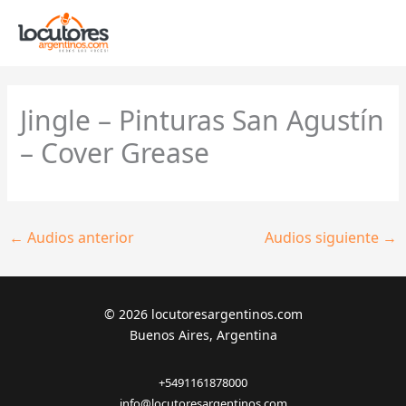
Ir
al
contenido
Jingle – Pinturas San Agustín
– Cover Grease
←
Audios anterior
Audios siguiente
→
© 2026 locutoresargentinos.com
Buenos Aires, Argentina
+5491161878000
info@locutoresargentinos.com