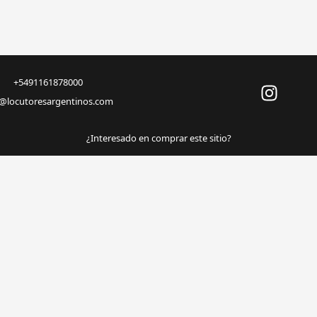
+5491161878000
o@locutoresargentinos.com
¿Interesado en comprar este sitio?