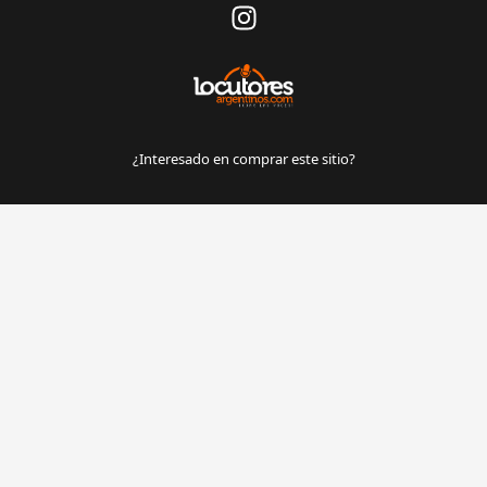
¿Interesado en comprar este sitio?