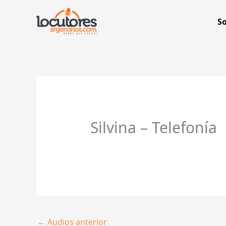
Ir
al
S
contenido
Silvina – Telefonía
←
Audios anterior