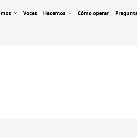
omos
Voces
Hacemos
Cómo operar
Pregunta