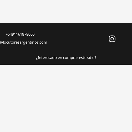
+5491161878000
o@locutoresargentinos.com
¿Interesado en comprar este sitio?