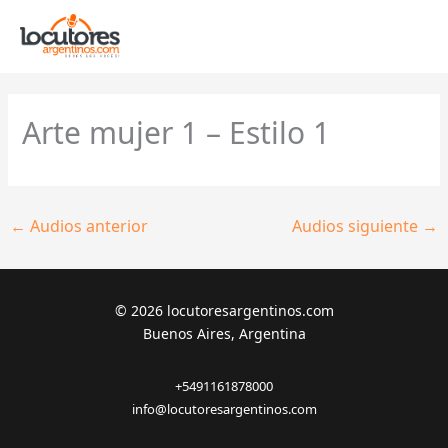
Ir
al
contenido
Arte mujer 1 – Estilo 1
←
Audios anterior
Audios siguiente
→
© 2026 locutoresargentinos.com
Buenos Aires, Argentina
+5491161878000
info@locutoresargentinos.com