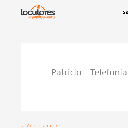
Ir
al
S
contenido
Patricio – Telefonía
←
Audios anterior