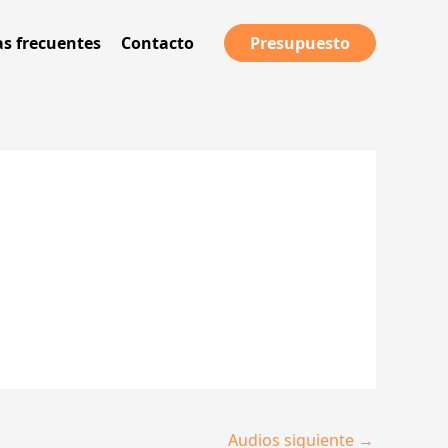
s frecuentes
Contacto
Presupuesto
Audios siguiente
→