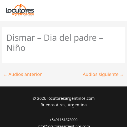
Ir
al
contenido
Dismar – Dia del padre –
Niño
←
Audios anterior
Audios siguiente
→
© 2026 locutoresargentinos.com
Buenos Aires, Argentina
+5491161878000
info@locutoresargentinos.com