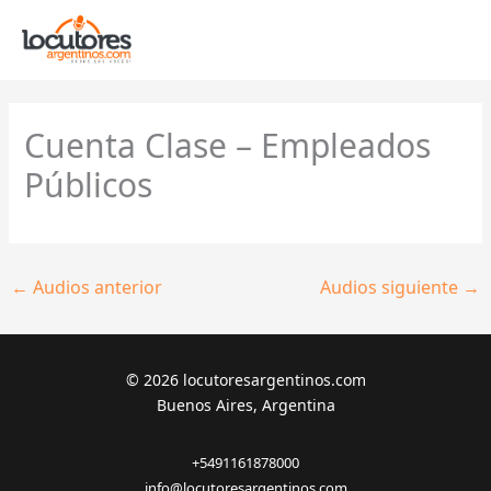
Ir
al
contenido
Cuenta Clase – Empleados
Públicos
←
Audios anterior
Audios siguiente
→
© 2026 locutoresargentinos.com
Buenos Aires, Argentina
+5491161878000
info@locutoresargentinos.com